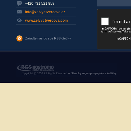
+420 731 521 858
info@zelvyctvercova.cz
www.zelvyctvercova.com
Zařaďte nás do své RSS čtečky
RGS Nostromo