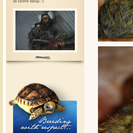
se vzorně starají :-)