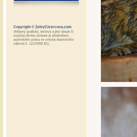
Copyright © ZelvyCtvercova.com
Veškerý grafický, textový a jiný obsah či
součást těchto stránek je předmětem
autorského práva ve smyslu Autorského
zákona č. 121/2000 §11.