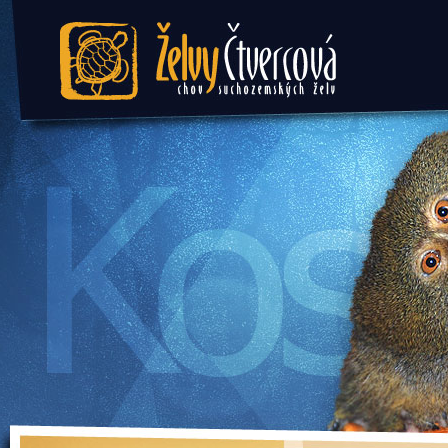
Želvy Čtvercová - chov
suchozemských želv