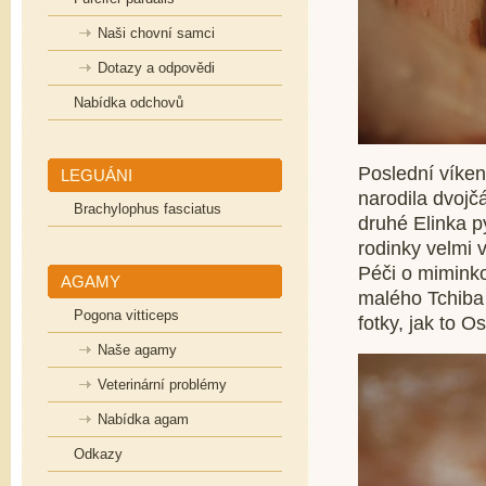
Naši chovní samci
Dotazy a odpovědi
Nabídka odchovů
Poslední víken
LEGUÁNI
narodila dvojč
Brachylophus fasciatus
druhé Elinka p
rodinky velmi 
Péči o miminko
AGAMY
malého Tchiba 
Pogona vitticeps
fotky, jak to Os
Naše agamy
Veterinární problémy
Nabídka agam
Odkazy