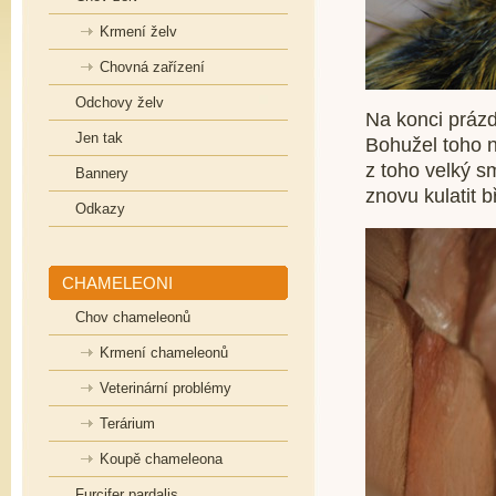
Krmení želv
Chovná zařízení
Odchovy želv
Na konci prázd
Jen tak
Bohužel toho n
z toho velký s
Bannery
znovu kulatit b
Odkazy
CHAMELEONI
Chov chameleonů
Krmení chameleonů
Veterinární problémy
Terárium
Koupě chameleona
Furcifer pardalis