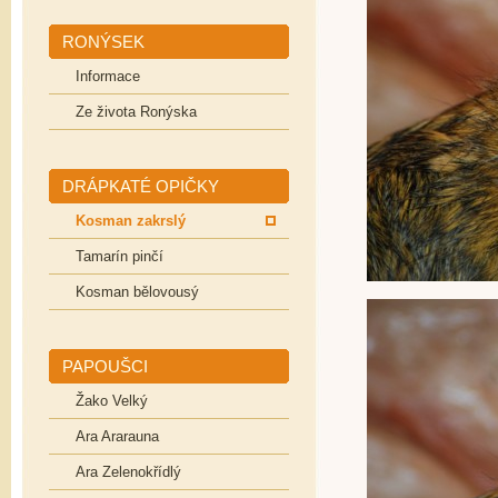
RONÝSEK
Informace
Ze života Ronýska
DRÁPKATÉ OPIČKY
Kosman zakrslý
Tamarín pinčí
Kosman bělovousý
PAPOUŠCI
Žako Velký
Ara Ararauna
Ara Zelenokřídlý