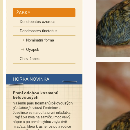
ŽABKY
Dendrobates azureus
Dendrobates tinctorius
Nominátní forma
Oyapok
Chov žabek
HORKÁ NOVINKA
První odchov kosmanů
bělovousých
Našemu páru
kosmanů bělovousých
(Callithrix jacchus)
Emánkovi a
Josefínce se narodila první mláďátka.
Trojčátka byla na samičku moc velký
nápor a po prvním týdnu zbyla dvě
mláďata, která krásně rostou a rodiče