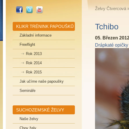
_FACEBOOK
_TWITTER
_YOUTUBE
Želvy Čtvercová
Tchibo
KLIKR TRÉNINK PAPOUŠKŮ
Základní informace
05. Březen 201
Freeflight
Drápkaté opičky
Rok 2013
Rok 2014
Rok 2015
Jak učíme naše papoušky
Semináře
SUCHOZEMSKÉ ŽELVY
Naše želvy
Chov želv