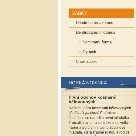
ŽABKY
Dendrobates azureus
Dendrobates tinctorius
Nominátní forma
Oyapok
Chov žabek
HORKÁ NOVINKA
První odchov kosmanů
bělovousých
Našemu páru
kosmanů bělovousých
(Callithrix jacchus)
Emánkovi a
Josefínce se narodila první mláďátka.
Trojčátka byla na samičku moc velký
nápor a po prvním týdnu zbyla dvě
mláďata, která krásně rostou a rodiče