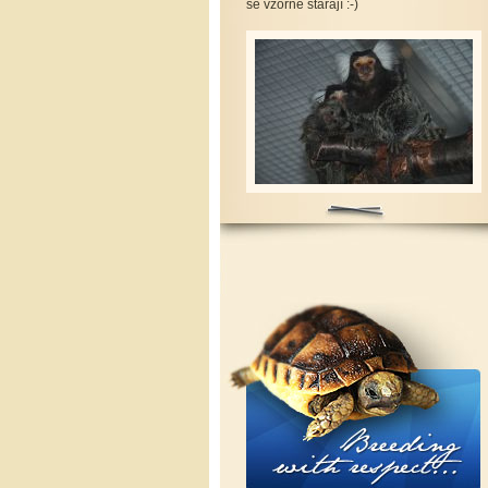
se vzorně starají :-)