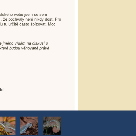
telského webu jsem se sem
, že pochvaly není nikdy dost. Pro
du tu určitě často špízovat. Moc
še jméno vídám na diskusi o
 které budou věnované právě
ící