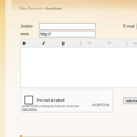
Želvy Čtvercová
»
Guestbook
Jméno
E-mail
www