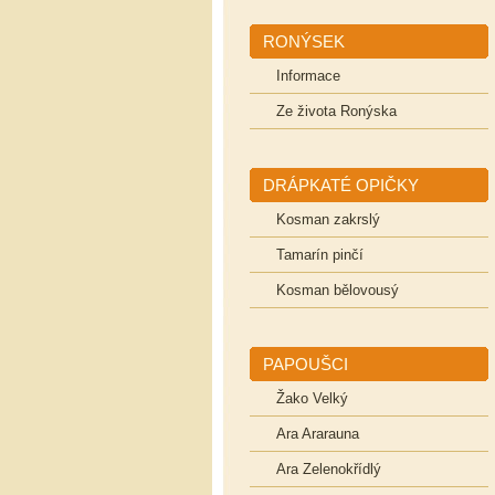
RONÝSEK
Informace
Ze života Ronýska
DRÁPKATÉ OPIČKY
Kosman zakrslý
Tamarín pinčí
Kosman bělovousý
PAPOUŠCI
Žako Velký
Ara Ararauna
Ara Zelenokřídlý