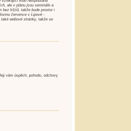
ě vznikající klub Nespoutaná
ích, ale v plánu jsou semináře a
 bez kšírů, takže bude prostor i
olovinu července v Lipové -
se také webové stránky, takže se
Přeji vám úspěch, pohodu, odchovy
V