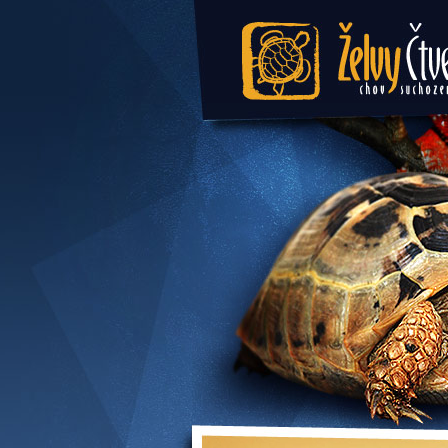
Želvy Čtvercová 
suchozemských 