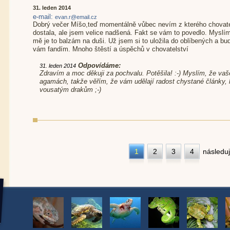
31. leden 2014
e-mail:
evan.r@email.cz
Dobrý večer Míšo,teď momentálně vůbec nevím z kterého chova
dostala, ale jsem velice nadšená. Fakt se vám to povedlo. Myslím
mě je to balzám na duši. Už jsem si to uložila do oblíbených a bu
vám fandím. Mnoho štěstí a úspěchů v chovatelství
Odpovídáme:
31. leden 2014
Zdravím a moc děkuji za pochvalu. Potěšila! :-) Myslím, že va
agamách, takže věřím, že vám udělají radost chystané články,
vousatým drakům ;-)
1
2
3
4
následuj