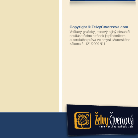
Copyright © ZelvyCtvercova.com
Veškerý grafický, textový a jiný obsah či
součást těchto stránek je předmětem
autorského práva ve smyslu Autorského
zákona č. 121/2000 §11.