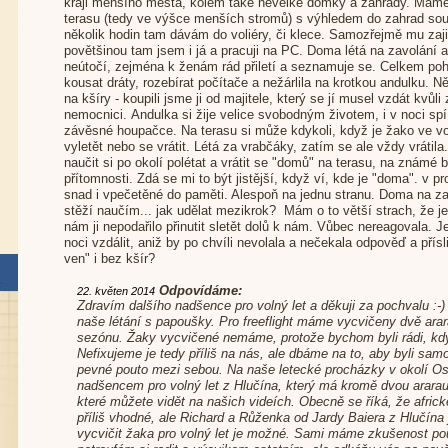
kraji menšího města, kolem také nevelké domky a zahrady. Máme 
terasu (tedy ve výšce menších stromů) s výhledem do zahrad so
několik hodin tam dávám do voliéry, či klece. Samozřejmě mu zaji
povětšinou tam jsem i já a pracuji na PC. Doma létá na zavolání a d
neútočí, zejména k ženám rád přiletí a seznamuje se. Celkem po
kousat dráty, rozebírat počítače a nežárlila na krotkou andulku. 
na kšíry - koupili jsme ji od majitele, který se jí musel vzdát kv
nemocnici. Andulka si žije velice svobodným životem, i v noci sp
závěsné houpačce. Na terasu si může kdykoli, když je žako ve vol
vyletět nebo se vrátit. Létá za vrabčáky, zatím se ale vždy vrátila.
naučit si po okolí polétat a vrátit se "domů" na terasu, na známé
přítomnosti. Zdá se mi to být jistější, když ví, kde je "doma". v p
snad i vpečetěné do paměti. Alespoň na jednu stranu. Doma na zav
stěží naučím... jak udělat mezikrok? Mám o to větší strach, že je
nám ji nepodařilo přinutit sletět dolů k nám. Vůbec nereagovala.
noci vzdálit, aniž by po chvíli nevolala a nečekala odpověď a přísl
ven" i bez kšír?
Odpovídáme:
22. květen 2014
Zdravím dalšího nadšence pro volný let a děkuji za pochvalu :-
naše létání s papoušky. Pro freeflight máme vycvičeny dvě ara
sezónu. Žaky vycvičené nemáme, protože bychom byli rádi, kd
Nefixujeme je tedy příliš na nás, ale dbáme na to, aby byli samo
pevné pouto mezi sebou. Na naše letecké procházky v okolí O
nadšencem pro volný let z Hlučína, který má kromě dvou arara
které můžete vidět na našich videích. Obecně se říká, že africk
příliš vhodné, ale Richard a Růženka od Jardy Baiera z Hlučína j
vycvičit žaka pro volný let je možné. Sami máme zkušenost po