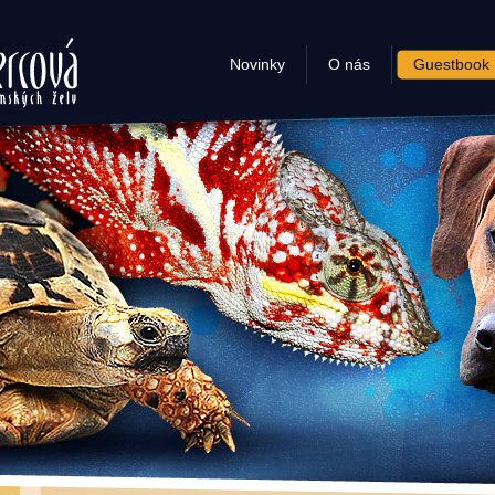
- chov
Novinky
O nás
Guestbook
želv