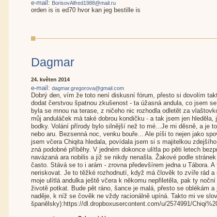
e-mail:
BorisovAlfred1988@mail.ru
orden is is ed70 hvor kan jeg bestille is
Dagmar
24. květen 2014
e-mail:
dagmar.gregorova@gmail.com
Dobrý den, vím že toto není diskusní fórum, přesto si dovolím ta
dodat čerstvou špatnou zkušenost - ta úžasná andula, co jsem se s
byla se mnou na terase, z ničeho nic rozhodla odletět za vlaštovko
můj anduláček má také dobrou kondičku - a tak jsem jen hleděla,
bodky. Volání přírody bylo silnější než to mé...Je mi děsně, a je to
nebo aru. Bezsenná noc, venku bouře... Ale píši to nejen jako spov
jsem včera Chiqita hledala, povídala jsem si s majitelkou zdejšíh
zná podobné příběhy. V jedném dokonce ulítla po pěti letech bezpr
navázaná ara nobilis a již se nikdy nenašla. Žakové podle stránek
často. Stává se to i arám - zrovna předevšírem jedna u Tábora. 
neriskovat. Je to těžké rozhodnutí, když má člověk to zvíře rád a
moje ulítlá andulka ještě včera k někomu nepřiletěla, pak ty noční b
životě potkat. Bude pět ráno, šance je malá, přesto se oblékám a jd
naděje, k níž se čověk ne vždy racionálně upíná. Takto mi ve slove
španělsky):https://dl.dropboxusercontent.com/u/2574991/Chiqi%