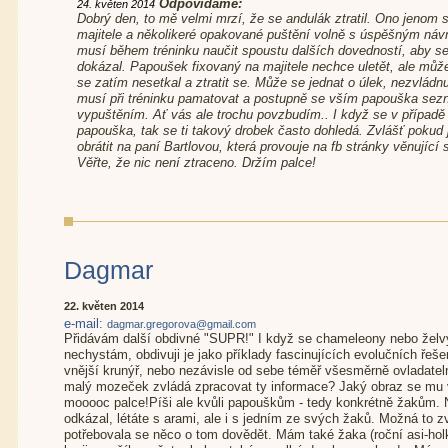
Odpovídáme:
24. květen 2014
Dobrý den, to mě velmi mrzí, že se andulák ztratil. Ono jenom
majitele a několikeré opakované puštění volně s úspěšným náv
musí během tréninku naučit spoustu dalších dovedností, aby se i
dokázal. Papoušek fixovaný na majitele nechce uletět, ale může
se zatím nesetkal a ztratit se. Může se jednat o úlek, nezvládnu
musí při tréninku pamatovat a postupně se vším papouška sezn
vypuštěním. Ať vás ale trochu povzbudím.. I když se v případě
papouška, tak se ti takový drobek často dohledá. Zvlášť pokud j
obrátit na paní Bartlovou, která provouje na fb stránky věnují
Věřte, že nic není ztraceno. Držím palce!
Dagmar
22. květen 2014
e-mail:
dagmar.gregorova@gmail.com
Přidávám další obdivné "SUPR!" I když se chameleony nebo želvy
nechystám, obdivuji je jako příklady fascinujících evolučních řeše
vnější krunýř, nebo nezávisle od sebe téměř všesměrně ovladateln
malý mozeček zvládá zpracovat ty informace? Jaký obraz se mu 
mooooc palce!Píši ale kvůli papouškům - tedy konkrétně žakům. N
odkázal, létáte s arami, ale i s jedním ze svých žaků. Možná to z
potřebovala se něco o tom dovědět. Mám také žaka (roční asi-h