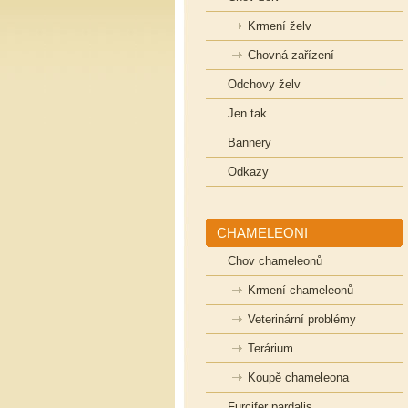
Krmení želv
Chovná zařízení
Odchovy želv
Jen tak
Bannery
Odkazy
CHAMELEONI
Chov chameleonů
Krmení chameleonů
Veterinární problémy
Terárium
Koupě chameleona
Furcifer pardalis