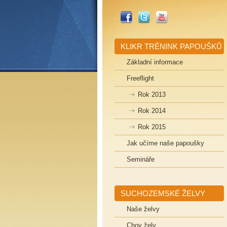
_FACEBOOK
_TWITTER
_YOUTUBE
KLIKR TRÉNINK PAPOUŠKŮ
Základní informace
Freeflight
Rok 2013
Rok 2014
Rok 2015
Jak učíme naše papoušky
Semináře
SUCHOZEMSKÉ ŽELVY
Naše želvy
Chov želv