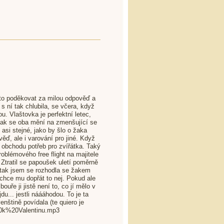
kto poděkovat za milou odpověď a
 ní tak chlubila, se včera, když
u. Vlaštovka je perfektní letec,
 jak se oba mění na zmenšující se
 asi stejné, jako by šlo o žaka
ěď, ale i varování pro jiné. Když
o obchodu potřeb pro zvířátka. Taký
oblémového free flight na majitele
 Ztratil se papoušek uletí poměrně
A tak jsem se rozhodla se žakem
 chce mu dopřát to nej. Pokud ale
ouře ji jistě není to, co jí mělo v
u... jestli náááhodou. To je ta
nštině povídala (te quiero je
20k%20Valentinu.mp3