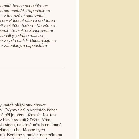
 samotá fixace papouška na
ratem nestačí. Papoušek se
 v krizové situaci vrátit
 nezvládnout situaci se kterou
tí složitého terénu.. Na vše se
ámit. Trénink nekončí prvním
 andulky jedná o malého
e zvyklá na lidi. Doporučuju se
cí se zatoulaným papouškům.
, natož sklípkany chovat
ní. "Vymyslet" s vnitřních žeber
é oči je přece úžasné. Jak ten
v hlavě vytváří? Držím Vám
a videu, na které někdo na ifauně
vládají i oba. Moooc bych
olku). Bydlíme v malém domečku na