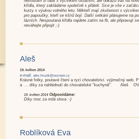
netroufám si radit s výcvikem ostatním, ale odkážu vás na nov
křídla, který zakládáme společně s přáteli. Sice je vše v začátc
kurzy s výukou volného letu. Někteří mají zkušenost s výcvikem
pro papoušky, kteří se kšírů bojí. Další setkání plánujeme na p
lázních. Nespoutaná křídla najdete zatím na fb, ale připravují 
neváhejte připojit ;-)
Aleš
19. květen 2014
e-mail:
ales.hruzik@seznam.cz
Krásné fotky, poutavé čtení a ryzí chovatelství. výjimečný web. 
a ... díky za nahlédnutí do chovatelské "kuchyně". Aleš O
Odpovídáme:
19. květen 2014
Díky moc za milá slova :-)
Roblíková Eva