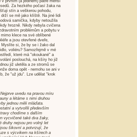
v prvním (a jediném) patře menší
usedů. Za hezkého počasí žaka na
šťuji stín a veškerou pohodu,
rží se mě jako klíště. Na jiné lidi
hodová samička, kdyby netoužila
Někdy hrozně. Nikdy nebyla cvičena
ůli zdravotním problémům a pobytu v
í mimo klece na své oblíbené
iéře a jsou otevřené dveře,
 Myslíte si, že by se i žako dal
 bidlo, voliéru? Samozřejmě v mé
rostředí, které má "okoukané" a
olání poslouchá, na kšíry ho již
dnou již uletěla a ze stromů se
 Jenže doma opět - nemohu se ani v
ib, že "už jdu". Lze udělat "krok
) Nejprve uvedu na pravou míru
rauny a létáme s nimi druhou
yby jednou měli mláďata.
statní a vytvořili především
stravy chodíme s dalším
un vycvičené také dva žaky,
é druhy nejsou pro volný let
sou šikovní a potvrzují, že
uze s výcvikem na kšírech a