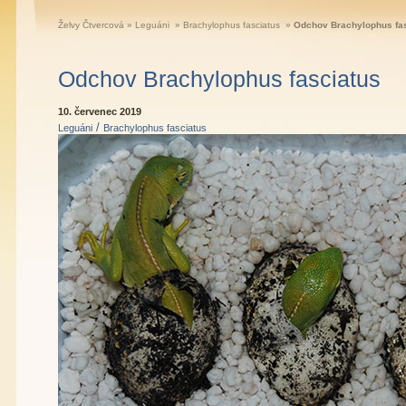
Želvy Čtvercová
»
Leguáni
»
Brachylophus fasciatus
»
Odchov Brachylophus fa
Odchov Brachylophus fasciatus
10. červenec 2019
/
Leguáni
Brachylophus fasciatus