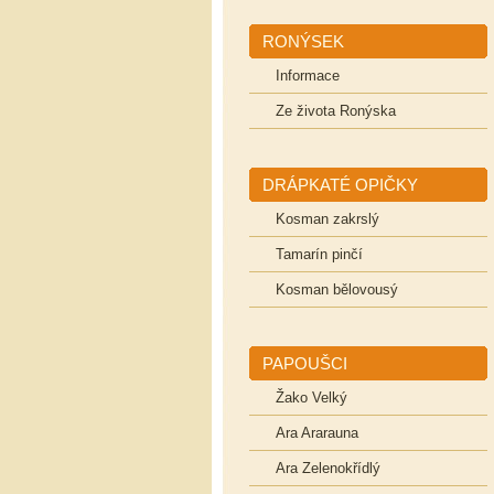
RONÝSEK
Informace
Ze života Ronýska
DRÁPKATÉ OPIČKY
Kosman zakrslý
Tamarín pinčí
Kosman bělovousý
PAPOUŠCI
Žako Velký
Ara Ararauna
Ara Zelenokřídlý