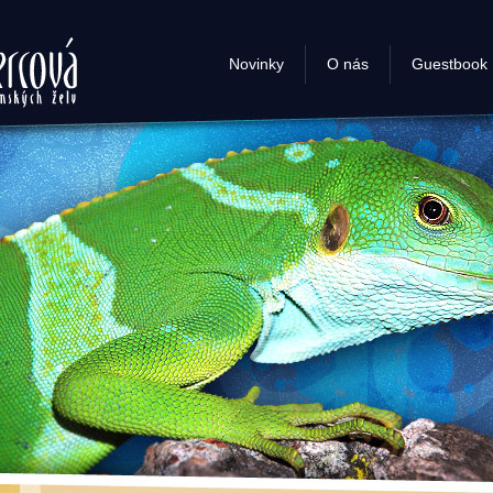
- chov
Novinky
O nás
Guestbook
želv