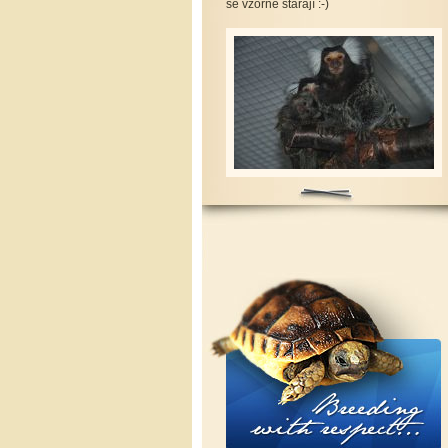
se vzorně starají :-)