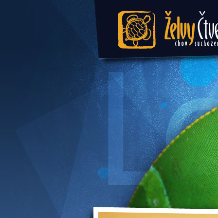
Želvy Čtvercová 
suchozemských 