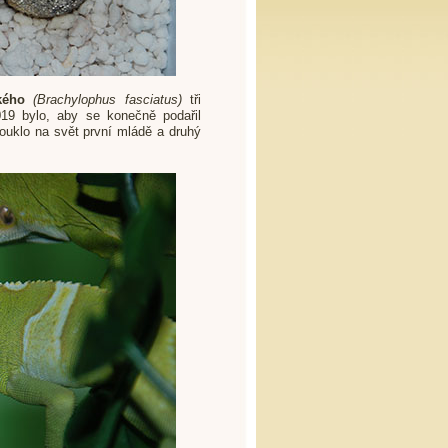
ského
(Brachylophus fasciatus)
tři
19 bylo, aby se konečně podařil
kouklo na svět první mládě a druhý