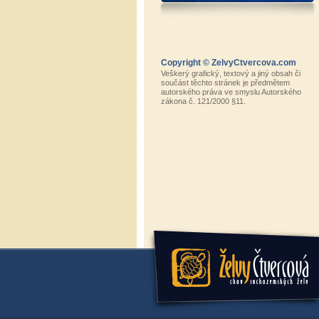
Copyright © ZelvyCtvercova.com
Veškerý grafický, textový a jiný obsah či
součást těchto stránek je předmětem
autorského práva ve smyslu Autorského
zákona č. 121/2000 §11.