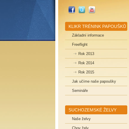
_FACEBOOK
_TWITTER
_YOUTUBE
KLIKR TRÉNINK PAPOUŠKŮ
Základní informace
Freeflight
Rok 2013
Rok 2014
Rok 2015
Jak učíme naše papoušky
Semináře
SUCHOZEMSKÉ ŽELVY
Naše želvy
Chov želv