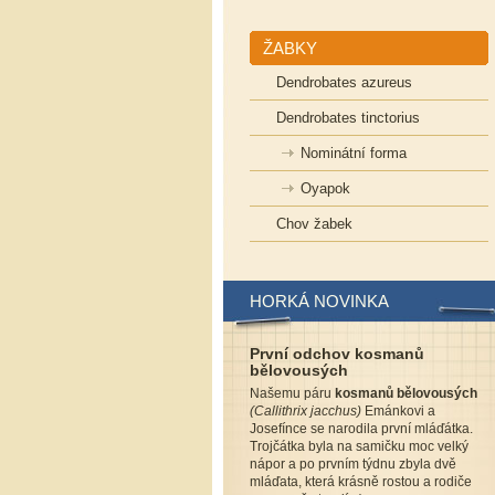
ŽABKY
Dendrobates azureus
Dendrobates tinctorius
Nominátní forma
Oyapok
Chov žabek
HORKÁ NOVINKA
První odchov kosmanů
bělovousých
Našemu páru
kosmanů bělovousých
(Callithrix jacchus)
Emánkovi a
Josefínce se narodila první mláďátka.
Trojčátka byla na samičku moc velký
nápor a po prvním týdnu zbyla dvě
mláďata, která krásně rostou a rodiče