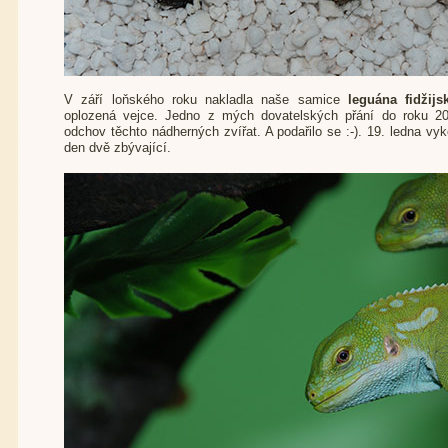
V září loňského roku nakladla naše samice
leguána fidžij
oplozená vejce. Jedno z mých dovatelských přání do roku 20
odchov těchto nádherných zvířat. A podařilo se :-). 19. ledna vy
den dvě zbývající.