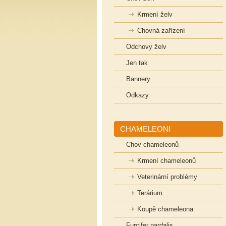
Krmení želv
Chovná zařízení
Odchovy želv
Jen tak
Bannery
Odkazy
CHAMELEONI
Chov chameleonů
Krmení chameleonů
Veterinární problémy
Terárium
Koupě chameleona
Furcifer pardalis