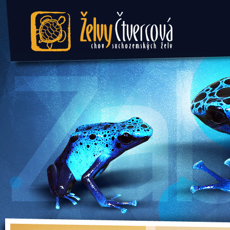
Želvy Čtvercová - chov
suchozemských želv