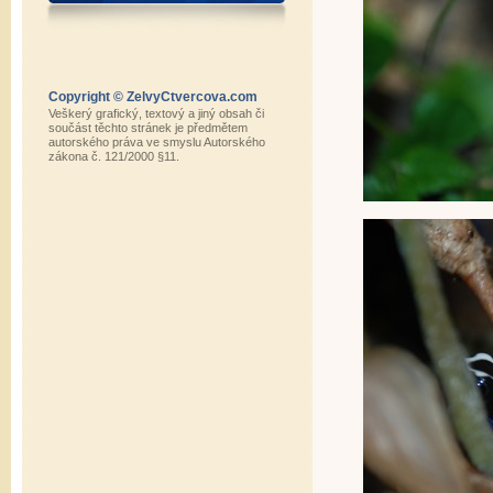
Copyright © ZelvyCtvercova.com
Veškerý grafický, textový a jiný obsah či
součást těchto stránek je předmětem
autorského práva ve smyslu Autorského
zákona č. 121/2000 §11.