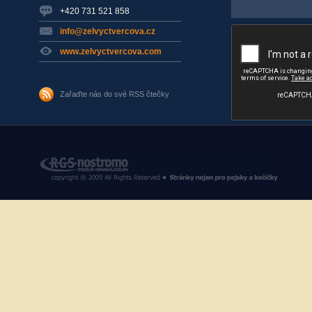
+420 731 521 858
info@zelvyctvercova.cz
www.zelvyctvercova.com
Zařaďte nás do své RSS čtečky
RGS Nostromo