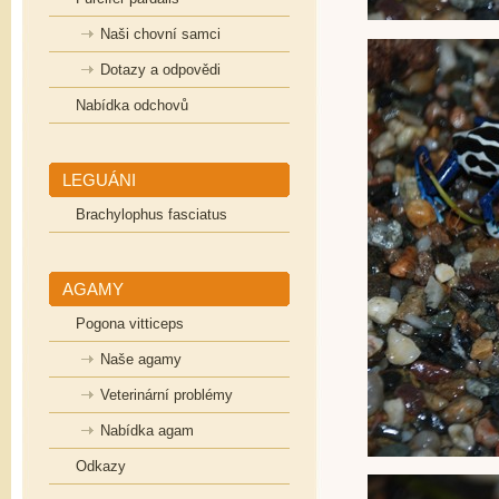
Naši chovní samci
Dotazy a odpovědi
Nabídka odchovů
LEGUÁNI
Brachylophus fasciatus
AGAMY
Pogona vitticeps
Naše agamy
Veterinární problémy
Nabídka agam
Odkazy