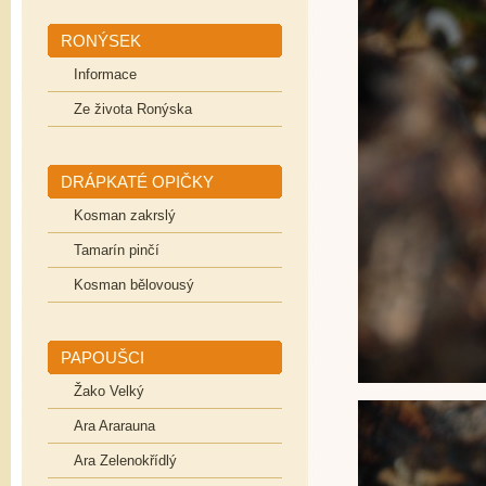
RONÝSEK
Informace
Ze života Ronýska
DRÁPKATÉ OPIČKY
Kosman zakrslý
Tamarín pinčí
Kosman bělovousý
PAPOUŠCI
Žako Velký
Ara Ararauna
Ara Zelenokřídlý