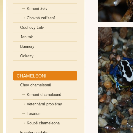
Krmení želv
Chovná zařízení
Odchovy želv
Jen tak
Bannery
Odkazy
CHAMELEONI
Chov chameleonů
Krmení chameleonů
Veterinární problémy
Terárium
Koupě chameleona
Furcifer pardalis