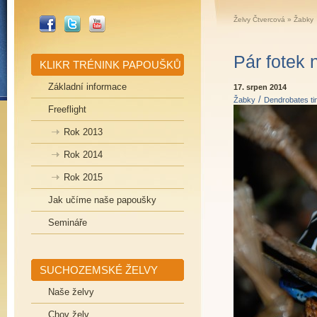
_FACEBOOK
_TWITTER
_YOUTUBE
Želvy Čtvercová
»
Žabky
Pár fotek
KLIKR TRÉNINK PAPOUŠKŮ
Základní informace
17. srpen 2014
/
Žabky
Dendrobates ti
Freeflight
Rok 2013
Rok 2014
Rok 2015
Jak učíme naše papoušky
Semináře
SUCHOZEMSKÉ ŽELVY
Naše želvy
Chov želv