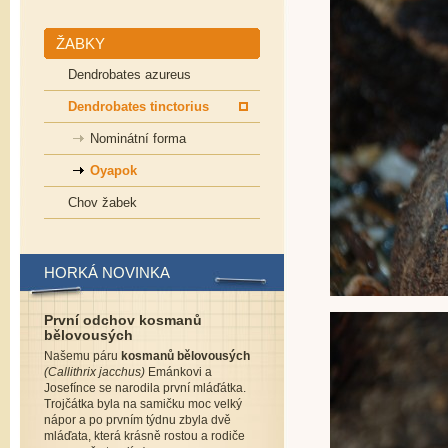
ŽABKY
Dendrobates azureus
Dendrobates tinctorius
Nominátní forma
Oyapok
Chov žabek
HORKÁ NOVINKA
První odchov kosmanů
bělovousých
Našemu páru
kosmanů bělovousých
(Callithrix jacchus)
Emánkovi a
Josefínce se narodila první mláďátka.
Trojčátka byla na samičku moc velký
nápor a po prvním týdnu zbyla dvě
mláďata, která krásně rostou a rodiče