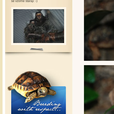
se vzorně starají :-)