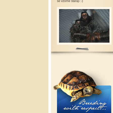
se vzorně starají :-)