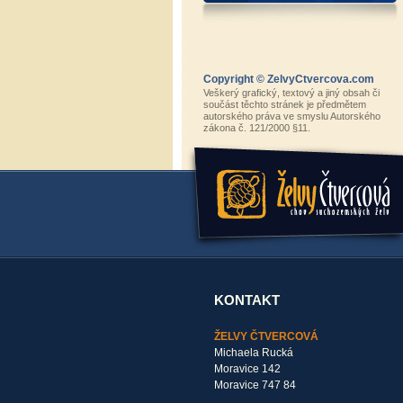
Copyright © ZelvyCtvercova.com
Veškerý grafický, textový a jiný obsah či
součást těchto stránek je předmětem
autorského práva ve smyslu Autorského
zákona č. 121/2000 §11.
KONTAKT
ŽELVY ČTVERCOVÁ
Michaela Rucká
Moravice 142
Moravice 747 84