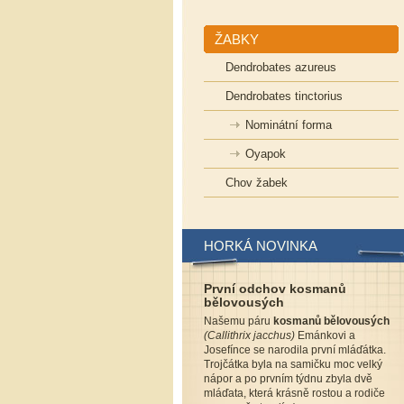
ŽABKY
Dendrobates azureus
Dendrobates tinctorius
Nominátní forma
Oyapok
Chov žabek
HORKÁ NOVINKA
První odchov kosmanů
bělovousých
Našemu páru
kosmanů bělovousých
(Callithrix jacchus)
Emánkovi a
Josefínce se narodila první mláďátka.
Trojčátka byla na samičku moc velký
nápor a po prvním týdnu zbyla dvě
mláďata, která krásně rostou a rodiče