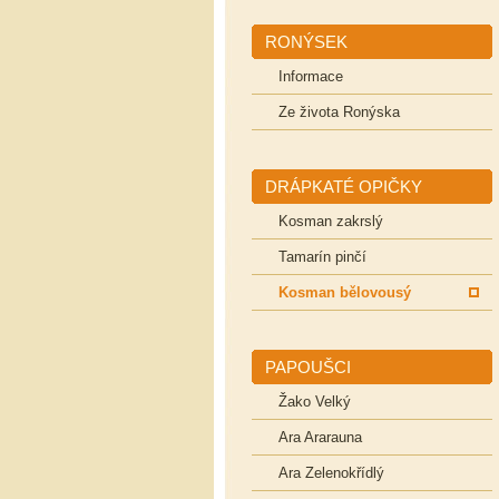
RONÝSEK
Informace
Ze života Ronýska
DRÁPKATÉ OPIČKY
Kosman zakrslý
Tamarín pinčí
Kosman bělovousý
PAPOUŠCI
Žako Velký
Ara Ararauna
Ara Zelenokřídlý