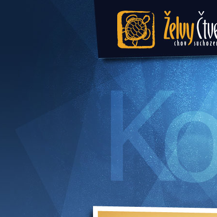
Želvy Čtvercová 
suchozemských 