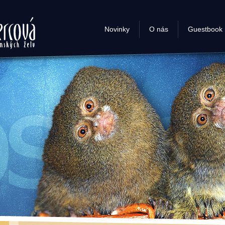
- chov
Novinky
O nás
Guestbook
želv