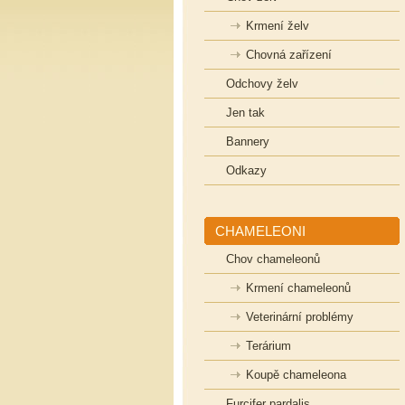
Krmení želv
Chovná zařízení
Odchovy želv
Jen tak
Bannery
Odkazy
CHAMELEONI
Chov chameleonů
Krmení chameleonů
Veterinární problémy
Terárium
Koupě chameleona
Furcifer pardalis