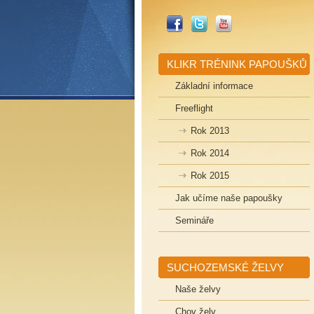
_FACEBOOK
_TWITTER
_YOUTUBE
KLIKR TRÉNINK PAPOUŠKŮ
Základní informace
Freeflight
Rok 2013
Rok 2014
Rok 2015
Jak učíme naše papoušky
Semináře
SUCHOZEMSKÉ ŽELVY
Naše želvy
Chov želv