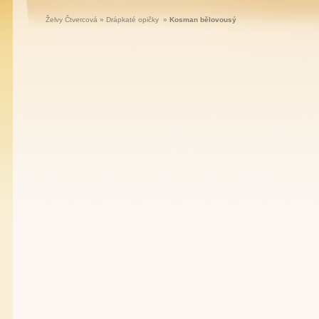
Želvy Čtvercová
»
Drápkaté opičky
»
Kosman bělovousý