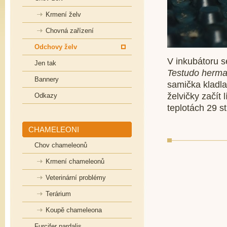
Krmení želv
Chovná zařízení
Odchovy želv
V inkubátoru s
Jen tak
Testudo herman
Bannery
samička kladla
želvičky začít 
Odkazy
teplotách 29 s
CHAMELEONI
Chov chameleonů
Krmení chameleonů
Veterinární problémy
Terárium
Koupě chameleona
Furcifer pardalis