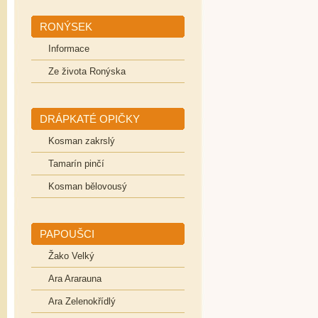
RONÝSEK
Informace
Ze života Ronýska
DRÁPKATÉ OPIČKY
Kosman zakrslý
Tamarín pinčí
Kosman bělovousý
PAPOUŠCI
Žako Velký
Ara Ararauna
Ara Zelenokřídlý