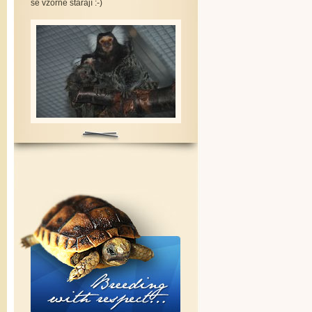
se vzorně starají :-)