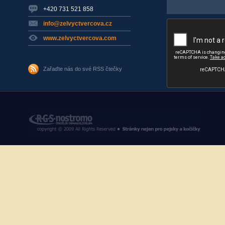
+420 731 521 858
info@zelvyctvercova.cz
www.zelvyctvercova.com
Zařaďte nás do své RSS čtečky
RGS Nostromo