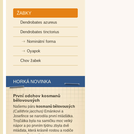
ŽABKY
Dendrobates azureus
Dendrobates tinctorius
Nominátní forma
Oyapok
Chov žabek
HORKÁ NOVINKA
První odchov kosmanů
bělovousých
Našemu páru
kosmanů bělovousých
(Callithrix jacchus)
Emánkovi a
Josefínce se narodila první mláďátka.
Trojčátka byla na samičku moc velký
nápor a po prvním týdnu zbyla dvě
mláďata, která krásně rostou a rodiče