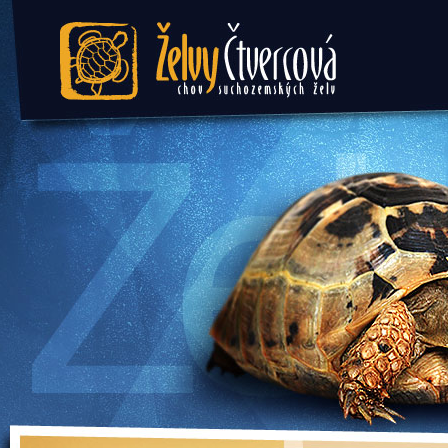
Želvy Čtvercová - chov
suchozemských želv