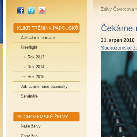
_FACEBOOK
_TWITTER
_YOUTUBE
Želvy Čtvercová
Čekáme 
KLIKR TRÉNINK PAPOUŠKŮ
Základní informace
31. srpen 2010
Freeflight
Suchozemské že
Rok 2013
Rok 2014
Rok 2015
Jak učíme naše papoušky
Semináře
SUCHOZEMSKÉ ŽELVY
Naše želvy
Chov želv