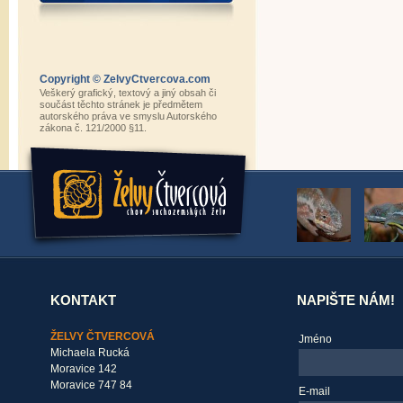
Copyright © ZelvyCtvercova.com
Veškerý grafický, textový a jiný obsah či
součást těchto stránek je předmětem
autorského práva ve smyslu Autorského
zákona č. 121/2000 §11.
KONTAKT
NAPIŠTE NÁM!
ŽELVY ČTVERCOVÁ
Jméno
Michaela Rucká
Moravice 142
Moravice 747 84
E-mail