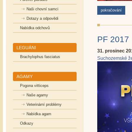
Naši chovní samci
pokračování
Dotazy a odpovědi
Nabídka odchovů
PF 2017
LEGUÁNI
31. prosinec 20
Brachylophus fasciatus
Suchozemské že
AGAMY
Pogona vitticeps
Naše agamy
Veterinární problémy
Nabídka agam
Odkazy