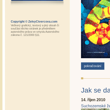
Copyright © ZelvyCtvercova.com
Veškerý grafický, textový a jiný obsah či
součást těchto stránek je předmětem
autorského práva ve smyslu Autorského
zákona č. 121/2000 §11.
pokračování
Jak se d
14. říjen 2010
Suchozemské že