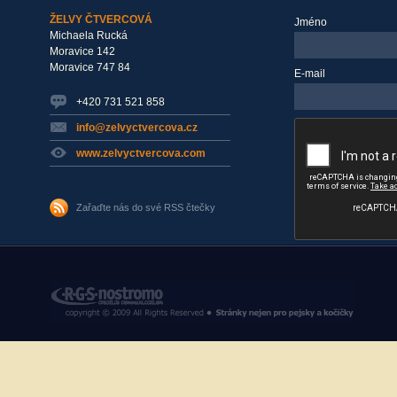
ŽELVY ČTVERCOVÁ
Jméno
Michaela Rucká
Moravice 142
Moravice 747 84
E-mail
+420 731 521 858
info@zelvyctvercova.cz
www.zelvyctvercova.com
Zařaďte nás do své RSS čtečky
RGS Nostromo