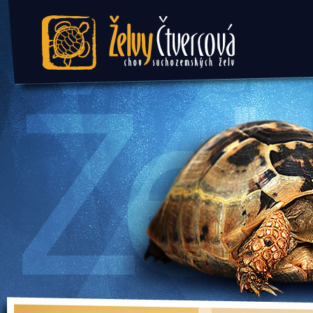
Želvy Čtvercová - chov
suchozemských želv