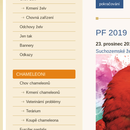
pokračování
Krmení želv
Chovná zařízení
Odchovy želv
PF 2019
Jen tak
23. prosinec 20
Bannery
Suchozemské že
Odkazy
CHAMELEONI
Chov chameleonů
Krmení chameleonů
Veterinární problémy
Terárium
Koupě chameleona
Furcifer pardalis