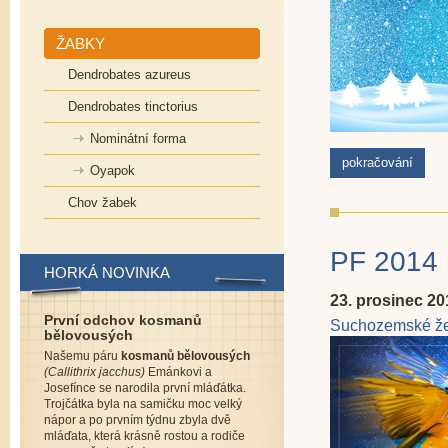
ŽABKY
Dendrobates azureus
Dendrobates tinctorius
Nominátní forma
pokračování
Oyapok
Chov žabek
PF 2014
HORKÁ NOVINKA
23. prosinec 20
První odchov kosmanů
Suchozemské že
bělovousých
Našemu páru
kosmanů bělovousých
(Callithrix jacchus)
Emánkovi a
Josefínce se narodila první mláďátka.
Trojčátka byla na samičku moc velký
nápor a po prvním týdnu zbyla dvě
mláďata, která krásně rostou a rodiče