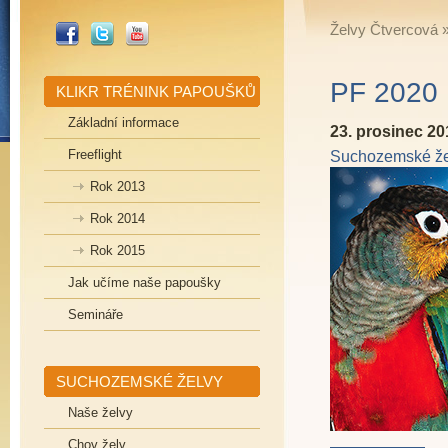
_FACEBOOK
_TWITTER
_YOUTUBE
Želvy Čtvercová
PF 2020
KLIKR TRÉNINK PAPOUŠKŮ
Základní informace
23. prosinec 20
Freeflight
Suchozemské že
Rok 2013
Rok 2014
Rok 2015
Jak učíme naše papoušky
Semináře
SUCHOZEMSKÉ ŽELVY
Naše želvy
Chov želv