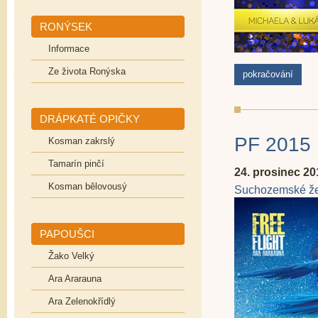
RONÝSEK
Informace
Ze života Ronýska
pokračování
DRÁPKATÉ OPIČKY
PF 2015
Kosman zakrslý
Tamarín pinčí
24. prosinec 20
Kosman bělovousý
Suchozemské že
PAPOUŠCI
Žako Velký
Ara Ararauna
Ara Zelenokřídlý