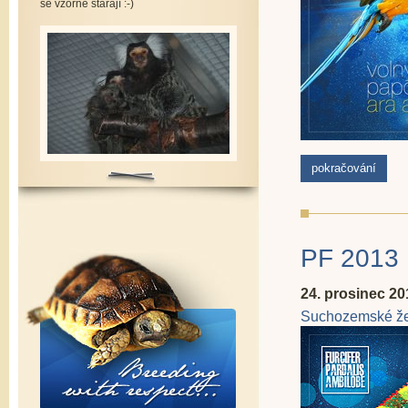
se vzorně starají :-)
pokračování
PF 2013
24. prosinec 20
Suchozemské že