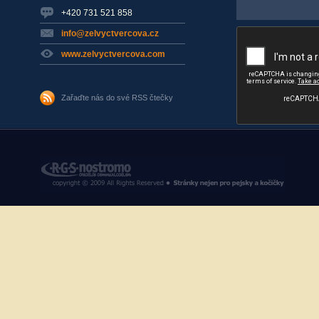
+420 731 521 858
info@zelvyctvercova.cz
www.zelvyctvercova.com
Zařaďte nás do své RSS čtečky
RGS Nostromo