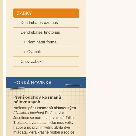
ŽABKY
Dendrobates azureus
Dendrobates tinctorius
Nominátní forma
Oyapok
Chov žabek
HORKÁ NOVINKA
První odchov kosmanů
bělovousých
Našemu páru
kosmanů bělovousých
(Callithrix jacchus)
Emánkovi a
Josefínce se narodila první mláďátka.
Trojčátka byla na samičku moc velký
nápor a po prvním týdnu zbyla dvě
mláďata, která krásně rostou a rodiče