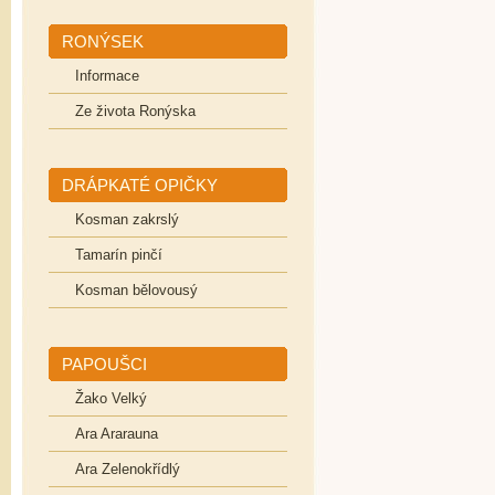
RONÝSEK
Informace
Ze života Ronýska
DRÁPKATÉ OPIČKY
Kosman zakrslý
Tamarín pinčí
Kosman bělovousý
PAPOUŠCI
Žako Velký
Ara Ararauna
Ara Zelenokřídlý