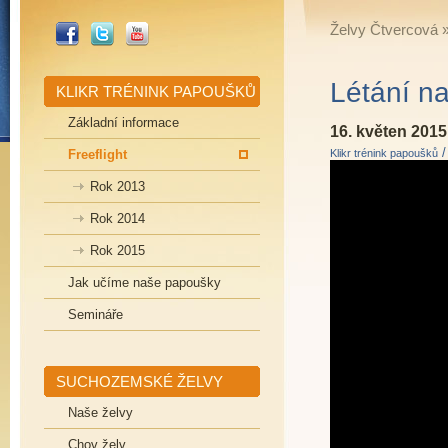
_FACEBOOK
_TWITTER
_YOUTUBE
Želvy Čtvercová
Létání n
KLIKR TRÉNINK PAPOUŠKŮ
Základní informace
16. květen 2015
Freeflight
Klikr trénink papoušků
Rok 2013
Rok 2014
Rok 2015
Jak učíme naše papoušky
Semináře
SUCHOZEMSKÉ ŽELVY
Naše želvy
Chov želv