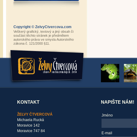
Copyright © ZelvyCtvercova.com
Veškerý grafický, textový a jiný obsah či
součást těchto stránek je předmětem
autorského práva ve smyslu Autorského
zákona č. 121/2000 §11.
KONTAKT
NAPIŠTE NÁM!
ŽELVY ČTVERCOVÁ
Jméno
Michaela Rucká
Moravice 142
Moravice 747 84
E-mail