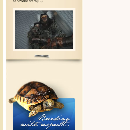
se vzorně starají :-)