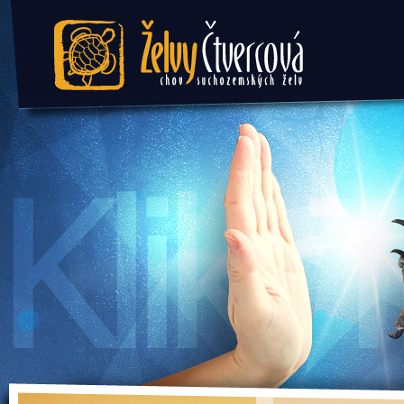
Želvy Čtvercová - chov
suchozemských želv