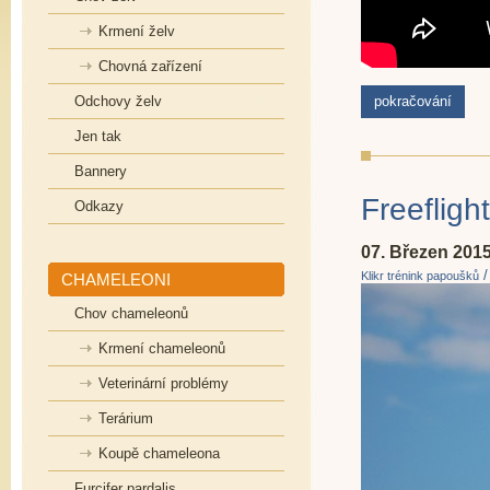
Krmení želv
Chovná zařízení
Odchovy želv
pokračování
Jen tak
Bannery
Freefligh
Odkazy
07. Březen 201
Klikr trénink papoušků
CHAMELEONI
Chov chameleonů
Krmení chameleonů
Veterinární problémy
Terárium
Koupě chameleona
Furcifer pardalis