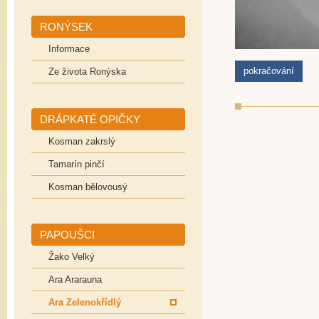
RONÝSEK
Informace
pokračování
Ze života Ronýska
DRÁPKATÉ OPIČKY
Kosman zakrslý
Tamarín pinčí
Kosman bělovousý
PAPOUŠCI
Žako Velký
Ara Ararauna
Ara Zelenokřídlý