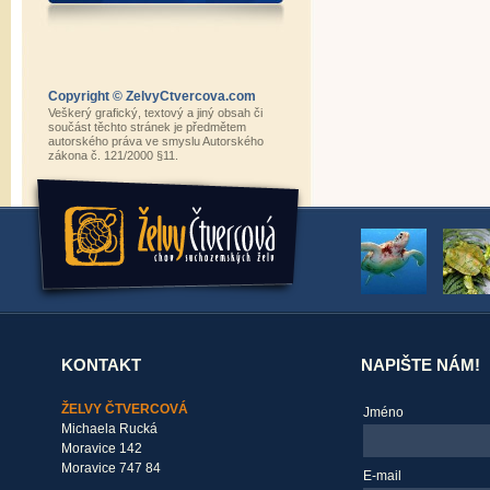
Copyright © ZelvyCtvercova.com
Veškerý grafický, textový a jiný obsah či
součást těchto stránek je předmětem
autorského práva ve smyslu Autorského
zákona č. 121/2000 §11.
KONTAKT
NAPIŠTE NÁM!
ŽELVY ČTVERCOVÁ
Jméno
Michaela Rucká
Moravice 142
Moravice 747 84
E-mail