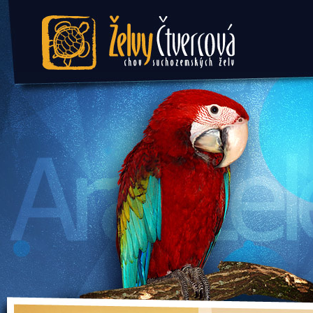
Želvy Čtvercová - chov
suchozemských želv