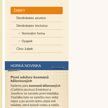
ŽABKY
Dendrobates azureus
Dendrobates tinctorius
Nominátní forma
Oyapok
Chov žabek
HORKÁ NOVINKA
První odchov kosmanů
bělovousých
Našemu páru
kosmanů bělovousých
(Callithrix jacchus)
Emánkovi a
Josefínce se narodila první mláďátka.
Trojčátka byla na samičku moc velký
nápor a po prvním týdnu zbyla dvě
mláďata, která krásně rostou a rodiče