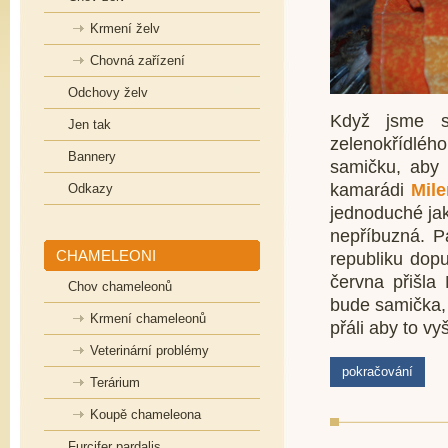
Krmení želv
Chovná zařízení
Odchovy želv
Když jsme s
Jen tak
zelenokřídléh
Bannery
samičku, ab
kamarádi
Mil
Odkazy
jednoduché jak
nepříbuzná. Pa
CHAMELEONI
republiku dop
června přišla
Chov chameleonů
bude samička, 
Krmení chameleonů
přáli aby to vyš
Veterinární problémy
pokračování
Terárium
Koupě chameleona
Furcifer pardalis