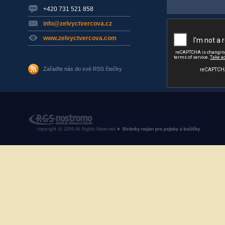
+420 731 521 858
info@zelvyctvercova.cz
www.zelvyctvercova.com
Zařaďte nás do své RSS čtečky
RGS Nostromo