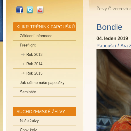
_FACEBOOK
_TWITTER
_YOUTUBE
Želvy Čtvercová
Bondie
KLIKR TRÉNINK PAPOUŠKŮ
Základní informace
04. leden 2019
/
Freeflight
Papoušci
Ara 
Rok 2013
Rok 2014
Rok 2015
Jak učíme naše papoušky
Semináře
SUCHOZEMSKÉ ŽELVY
Naše želvy
Chov želv