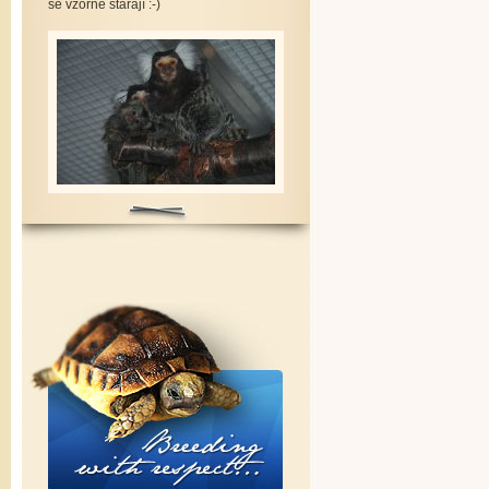
se vzorně starají :-)