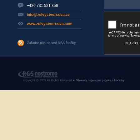
+420 731 521 858
info@zelvyctvercova.cz
www.zelvyctvercova.com
Zařaďte nás do své RSS čtečky
RGS Nostromo