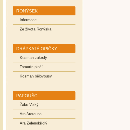
RONÝSEK
Informace
Ze života Ronýska
DRÁPKATÉ OPIČKY
Kosman zakrslý
Tamarín pinčí
Kosman bělovousý
PAPOUŠCI
Žako Velký
Ara Ararauna
Ara Zelenokřídlý