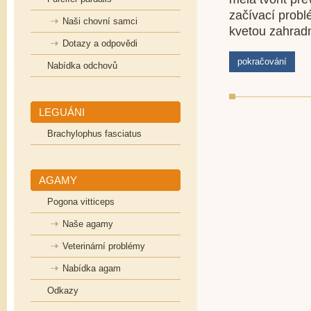
začívací probl
Naši chovní samci
kvetou zahradní
Dotazy a odpovědi
pokračování
Nabídka odchovů
LEGUÁNI
Brachylophus fasciatus
AGAMY
Pogona vitticeps
Naše agamy
Veterinární problémy
Nabídka agam
Odkazy