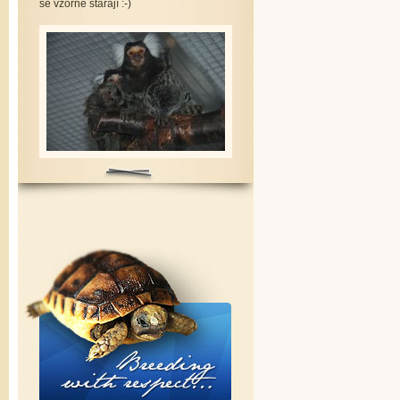
se vzorně starají :-)