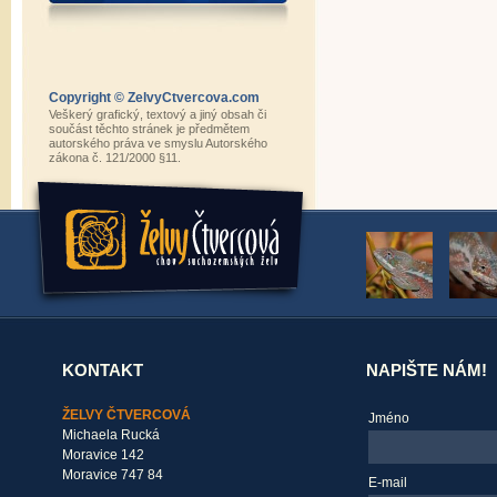
Copyright © ZelvyCtvercova.com
Veškerý grafický, textový a jiný obsah či
součást těchto stránek je předmětem
autorského práva ve smyslu Autorského
zákona č. 121/2000 §11.
KONTAKT
NAPIŠTE NÁM!
ŽELVY ČTVERCOVÁ
Jméno
Michaela Rucká
Moravice 142
Moravice 747 84
E-mail