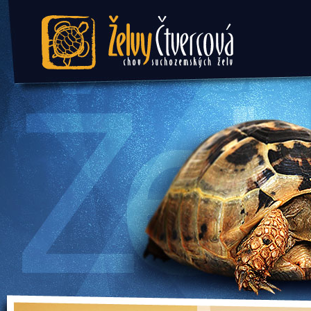
Želvy Čtvercová - chov
suchozemských želv