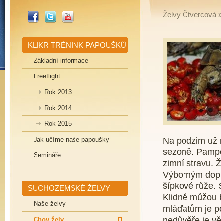
_FACEBOOK
_TWITTER
_YOUTUBE
Želvy Čtvercová
KLIKR TRÉNINK PAPOUŠKŮ
Základní informace
Freeflight
Rok 2013
Rok 2014
Rok 2015
Jak učíme naše papoušky
Na podzim už n
sezoně. Pampe
Semináře
zimní stravu. Ž
Výborným dopl
šípkové růže. 
SUCHOZEMSKÉ ŽELVY
Klidně můžou b
Naše želvy
mláďatům je po
nedůvěře je vět
Chov želv