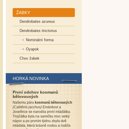
ŽABKY
Dendrobates azureus
Dendrobates tinctorius
Nominátní forma
Oyapok
Chov žabek
HORKÁ NOVINKA
První odchov kosmanů
bělovousých
Našemu páru
kosmanů bělovousých
(Callithrix jacchus)
Emánkovi a
Josefínce se narodila první mláďátka.
Trojčátka byla na samičku moc velký
nápor a po prvním týdnu zbyla dvě
mláďata, která krásně rostou a rodiče