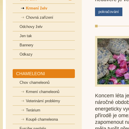
Krmení želv
pokračování
Chovná zařízení
Odchovy želv
Jen tak
Bannery
Odkazy
CHAMELEONI
Chov chameleonů
Krmení chameleonů
Koncem léta je
Veterinární problémy
náročné období
energeticky vy
Terárium
přírodě je om
Koupě chameleona
zapomenout na 
měla tvořit p
Furcifer pardalis