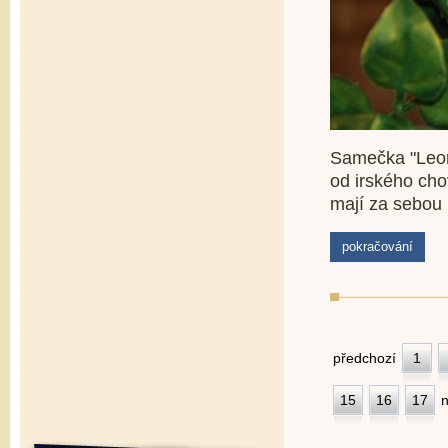
Samečka "Leon
od irského cho
mají za sebou 
pokračování
předchozí
1
15
16
17
n