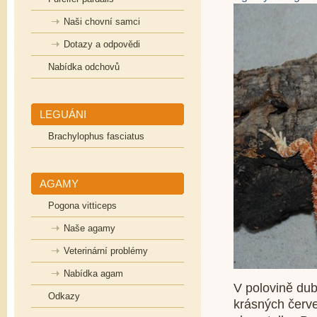
Naši chovní samci
Dotazy a odpovědi
Nabídka odchovů
LEGUÁNI
Brachylophus fasciatus
AGAMY
Pogona vitticeps
Naše agamy
Veterinární problémy
Nabídka agam
V polovině dub
Odkazy
krásných červen