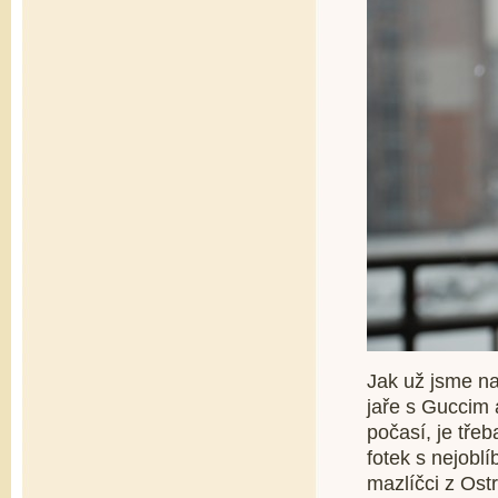
Jak už jsme na
jaře s Guccim 
počasí, je tře
fotek s nejoblí
mazlíčci z Ostr