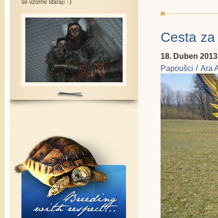
se vzorně starají :-)
Cesta za
18. Duben 2013
/
Papoušci
Ara 