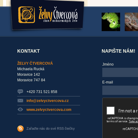
KONTAKT
NAPIŠTE NÁM!
ŽELVY ČTVERCOVÁ
Jméno
Michaela Rucká
Moravice 142
Moravice 747 84
E-mail
+420 731 521 858
info@zelvyctvercova.cz
www.zelvyctvercova.com
Zařaďte nás do své RSS čtečky