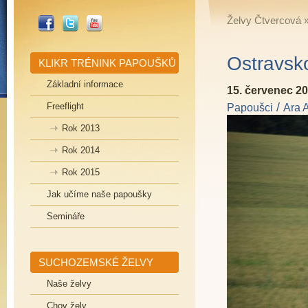
_FACEBOOK
_TWITTER
_YOUTUBE
Želvy Čtvercová
Ostravsko
KLIKR TRÉNINK PAPOUŠKŮ
Základní informace
15. červenec 2
/
Freeflight
Papoušci
Ara 
Rok 2013
Rok 2014
Rok 2015
Jak učíme naše papoušky
Semináře
SUCHOZEMSKÉ ŽELVY
Naše želvy
Chov želv