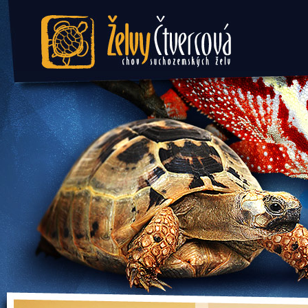
Želvy Čtvercová - chov
suchozemských želv