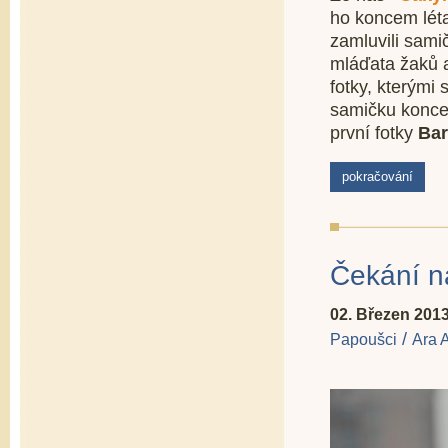
ho koncem léta
zamluvili sami
mláďata žaků a
fotky, kterými
samičku konce
první fotky
Ba
pokračování
Čekání na
02. Březen 201
/
Papoušci
Ara 