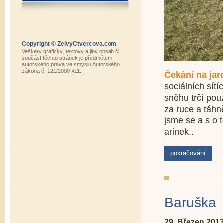
Copyright © ZelvyCtvercova.com
Veškerý grafický, textový a jiný obsah či
součást těchto stránek je předmětem
autorského práva ve smyslu Autorského
zákona č. 121/2000 §11.
Čekání na jar
sociálních sít
sněhu trčí pou
za ruce a táhně
jsme se a s o t
arinek..
pokračování
Baruška
29. Březen 201