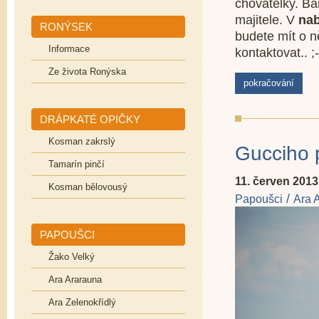
chovatelky. Ba
majitele. V
na
RONÝSEK
budete mít o n
Informace
kontaktovat.. ;-
Ze života Ronýska
pokračování
DRÁPKATÉ OPIČKY
Kosman zakrslý
Gucciho 
Tamarín pinčí
11. červen 2013
Kosman bělovousý
/
Papoušci
Ara 
PAPOUŠCI
Žako Velký
Ara Ararauna
Ara Zelenokřídlý