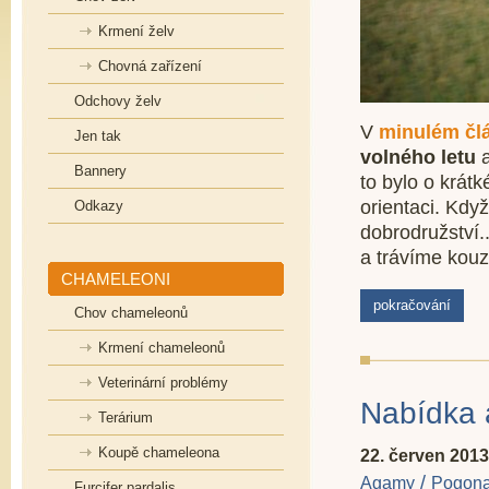
Krmení želv
Chovná zařízení
Odchovy želv
V
minulém čl
Jen tak
volného letu
a
Bannery
to bylo o krátk
orientaci. Kdy
Odkazy
dobrodružství.
a trávíme kouz
CHAMELEONI
pokračování
Chov chameleonů
Krmení chameleonů
Veterinární problémy
Nabídka
Terárium
Koupě chameleona
22. červen 2013
/
Agamy
Pogona 
Furcifer pardalis