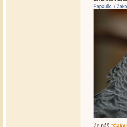
/
Papoušci
Žako
Že náš
"Čaky