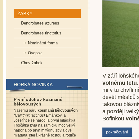
ŽABKY
Dendrobates azureus
Dendrobates tinctorius
Nominátní forma
Oyapok
Chov žabek
V září loňskéh
volnému letu
HORKÁ NOVINKA
mi v tu chvíli
devět měsíců 
První odchov kosmanů
takovou blázni
bělovousých
Našemu páru
kosmanů bělovousých
a později velk
(Callithrix jacchus)
Emánkovi a
Sofinkou
voln
Josefínce se narodila první mláďátka.
Trojčátka byla na samičku moc velký
nápor a po prvním týdnu zbyla dvě
pokračování
mláďata, která krásně rostou a rodiče